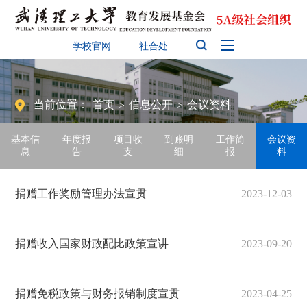
学校官网
社合处
当前位置：
首页
信息公开
会议资料
>
>
基本信
年度报
项目收
到账明
工作简
会议资
息
告
支
细
报
料
捐赠工作奖励管理办法宣贯
2023-12-03
捐赠收入国家财政配比政策宣讲
2023-09-20
捐赠免税政策与财务报销制度宣贯
2023-04-25