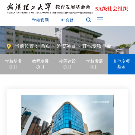
学校官网
社合处
当前位置：
首页
筹资项目
其他专项基金
>
>
学校培养
教师发展
校园建设
学校发展
其他专项
项目
项目
项目
项目
基金